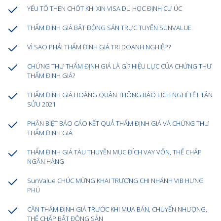
YẾU TỐ THEN CHỐT KHI XIN VISA DU HỌC ĐỊNH CƯ ÚC
THẨM ĐỊNH GIÁ BẤT ĐỘNG SẢN TRỰC TUYẾN SUNVALUE
VÌ SAO PHẢI THẨM ĐỊNH GIÁ TRỊ DOANH NGHIỆP?
CHỨNG THƯ THẨM ĐỊNH GIÁ LÀ GÌ? HIỆU LỰC CỦA CHỨNG THƯ
THẨM ĐỊNH GIÁ?
THẨM ĐỊNH GIÁ HOÀNG QUÂN THÔNG BÁO LỊCH NGHỈ TẾT TÂN
SỬU 2021
PHÂN BIỆT BÁO CÁO KẾT QUẢ THẨM ĐỊNH GIÁ VÀ CHỨNG THƯ
THẨM ĐỊNH GIÁ
THẨM ĐỊNH GIÁ TÀU THUYỀN MỤC ĐÍCH VAY VỐN, THẾ CHẤP
NGÂN HÀNG
SunValue CHÚC MỪNG KHAI TRƯƠNG CHI NHÁNH VIB HƯNG
PHÚ
CẦN THẨM ĐỊNH GIÁ TRƯỚC KHI MUA BÁN, CHUYỂN NHƯỢNG,
THẾ CHẤP BẤT ĐỘNG SẢN