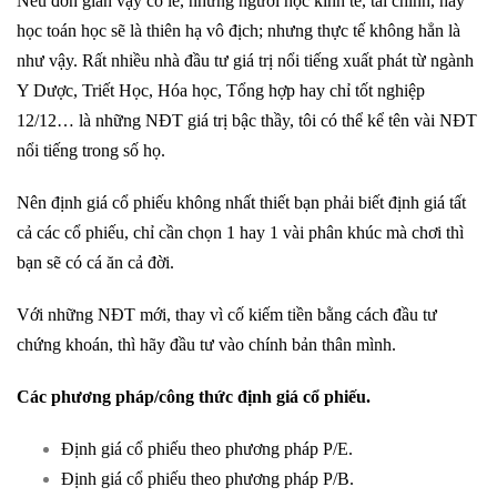
Nếu đơn giản vậy có lẽ, những người học kinh tế, tài chính, hay
học toán học sẽ là thiên hạ vô địch; nhưng thực tế không hẳn là
như vậy. Rất nhiều nhà đầu tư giá trị nổi tiếng xuất phát từ ngành
Y Dược, Triết Học, Hóa học, Tổng hợp hay chỉ tốt nghiệp
12/12… là những NĐT giá trị bậc thầy, tôi có thể kể tên vài NĐT
nổi tiếng trong số họ.
Nên định giá cổ phiếu không nhất thiết bạn phải biết định giá tất
cả các cổ phiếu, chỉ cần chọn 1 hay 1 vài phân khúc mà chơi thì
bạn sẽ có cá ăn cả đời.
Với những NĐT mới, thay vì cố kiếm tiền bằng cách đầu tư
chứng khoán, thì hãy đầu tư vào chính bản thân mình.
Các phương pháp/công thức định giá cổ phiếu.
Định giá cổ phiếu theo phương pháp P/E.
Định giá cổ phiếu theo phương pháp P/B.