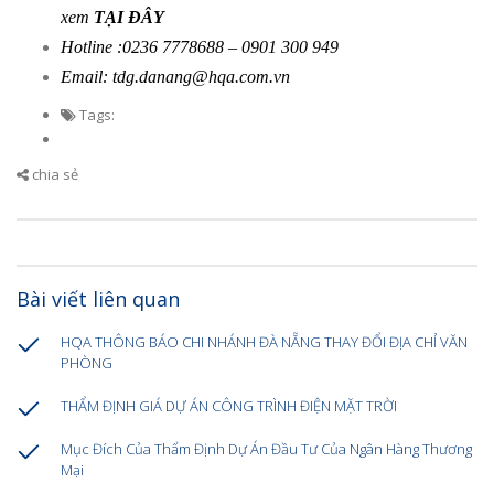
xem
TẠI ĐÂY
Hotline :0236 7778688 – 0901 300 949
Email: tdg.danang@hqa.com.vn
Tags:
chia sẻ
Bài viết liên quan
HQA THÔNG BÁO CHI NHÁNH ĐÀ NẴNG THAY ĐỔI ĐỊA CHỈ VĂN
PHÒNG
THẨM ĐỊNH GIÁ DỰ ÁN CÔNG TRÌNH ĐIỆN MẶT TRỜI
Mục Đích Của Thẩm Định Dự Án Đầu Tư Của Ngân Hàng Thương
Mại