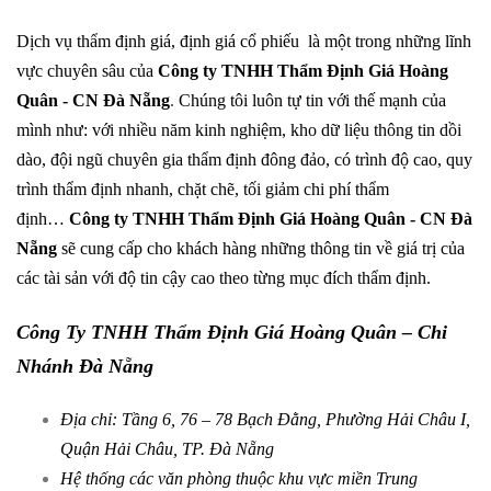
Dịch vụ thẩm định giá, định giá cổ phiếu là một trong những lĩnh
vực chuyên sâu của
Công ty TNHH Thẩm Định Giá Hoàng
Quân
- CN
Đà Nẵng
.
Chúng tôi luôn tự tin với thế mạnh của
mình như: với nhiều năm kinh nghiệm, kho dữ liệu thông tin dồi
dào, đội ngũ chuyên gia thẩm định đông đảo, có trình độ cao, quy
trình thẩm định nhanh, chặt chẽ, tối giảm chi phí thẩm
định…
Công ty TNHH Thẩm Định Giá Hoàng Quân - CN
Đà
Nẵng
sẽ cung cấp cho khách hàng những thông tin về giá trị của
các tài sản với độ tin cậy cao theo từng mục đích thẩm định.
Công Ty TNHH Thẩm Định Giá Hoàng Quân – Chi
Nhánh Đà Nẵng
Địa chỉ: Tầng 6, 76 – 78 Bạch Đằng, Phường Hải Châu I,
Quận Hải Châu, TP. Đà Nẵng
Hệ thống các văn phòng thuộc khu vực miền Trung