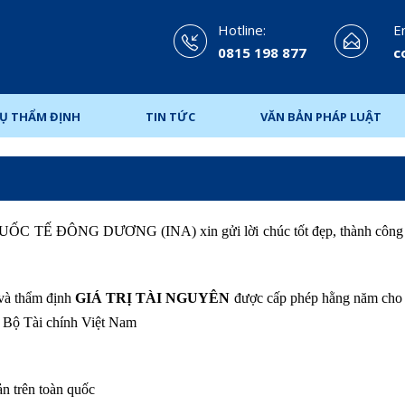
Hotline:
Em
0815 198 877
c
VỤ THẨM ĐỊNH
TIN TỨC
VĂN BẢN PHÁP LUẬT
QUỐC TẾ ĐÔNG DƯƠNG
(INA) xin gửi lời chúc tốt đẹp, thành côn
 và thẩm định
GIÁ TRỊ TÀI NGUYÊN
được cấp phép hằng năm cho 
– Bộ Tài chính Việt Nam
sản trên toàn quốc