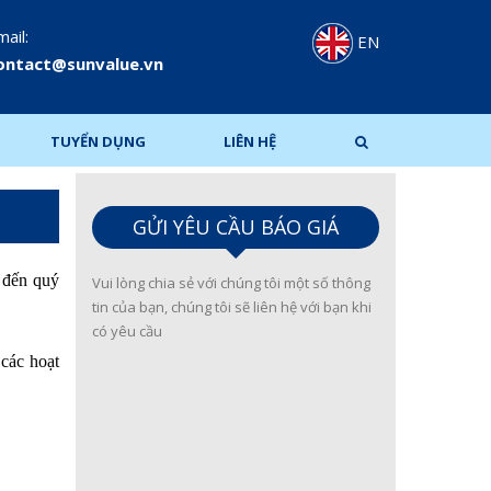
ail:
EN
ontact@sunvalue.vn
TUYỂN DỤNG
LIÊN HỆ
GỬI YÊU CẦU BÁO GIÁ
g đến quý
Vui lòng chia sẻ với chúng tôi một số thông
tin của bạn, chúng tôi sẽ liên hệ với bạn khi
có yêu cầu
các hoạt