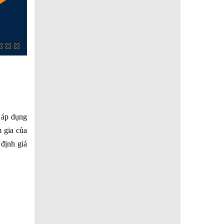
à áp dụng
m gia của
 định giá