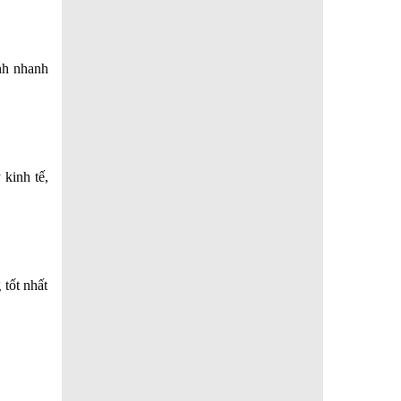
nh nhanh
kinh tế,
 tốt nhất