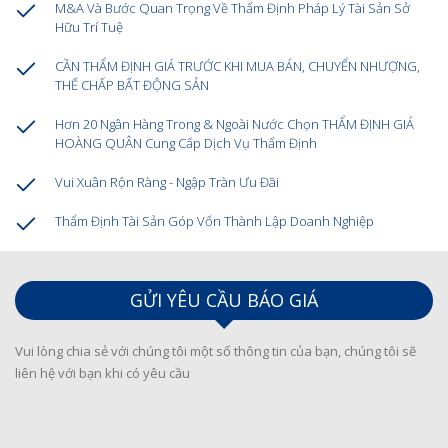
M&A Và Bước Quan Trọng Về Thẩm Định Pháp Lý Tài Sản Sở
Hữu Trí Tuệ
CẦN THẨM ĐỊNH GIÁ TRƯỚC KHI MUA BÁN, CHUYỂN NHƯỢNG,
THẾ CHẤP BẤT ĐỘNG SẢN
Hơn 20 Ngân Hàng Trong & Ngoài Nước Chọn THẨM ĐỊNH GIÁ
HOÀNG QUÂN Cung Cấp Dịch Vụ Thẩm Định
Vui Xuân Rộn Ràng - Ngập Tràn Ưu Đãi
Thẩm Định Tài Sản Góp Vốn Thành Lập Doanh Nghiệp
GỬI YÊU CẦU BÁO GIÁ
Vui lòng chia sẻ với chúng tôi một số thông tin của bạn, chúng tôi sẽ
liên hệ với bạn khi có yêu cầu