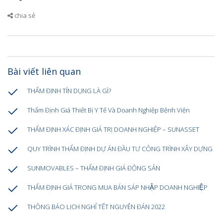
chia sẻ
Bài viết liên quan
THẨM ĐỊNH TÍN DỤNG LÀ GÌ?
Thẩm Định Giá Thiết Bị Y Tế Và Doanh Nghiệp Bệnh Viện
THẨM ĐỊNH XÁC ĐỊNH GIÁ TRỊ DOANH NGHIỆP – SUNASSET
QUY TRÌNH THẨM ĐỊNH DỰ ÁN ĐẦU TƯ CÔNG TRÌNH XÂY DỰNG
SUNMOVABLES – THẨM ĐỊNH GIÁ ĐỘNG SẢN
THẨM ĐỊNH GIÁ TRONG MUA BÁN SÁP NHẬP DOANH NGHIỆP
THÔNG BÁO LỊCH NGHỈ TẾT NGUYÊN ĐÁN 2022