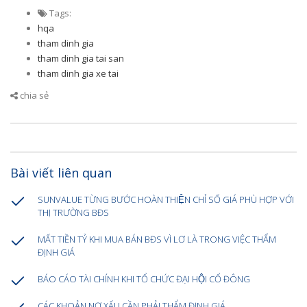
Tags:
hqa
tham dinh gia
tham dinh gia tai san
tham dinh gia xe tai
chia sẻ
Bài viết liên quan
SUNVALUE TỪNG BƯỚC HOÀN THIỆN CHỈ SỐ GIÁ PHÙ HỢP VỚI
THỊ TRƯỜNG BĐS
MẤT TIỀN TỶ KHI MUA BÁN BĐS VÌ LƠ LÀ TRONG VIỆC THẨM
ĐỊNH GIÁ
BÁO CÁO TÀI CHÍNH KHI TỔ CHỨC ĐẠI HỘI CỔ ĐÔNG
CÁC KHOẢN NỢ XẤU CẦN PHẢI THẨM ĐỊNH GIÁ