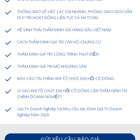
THÔNG BÁO VỀ VIỆC CÁC CHI NHÁNH, PHÒNG GIAO DỊCH VẪN
DUY TRÌ HOẠT ĐỘNG LIÊN TỤC VÀ AN TOÀN
HỆ SINH THÁI THẨM ĐỊNH GIÁ HÀNG ĐẦU VIỆT NAM
CÁCH THẨM ĐỊNH GIÁ TRỊ CĂN HỘ CHUNG CƯ
THẨM ĐỊNH GIÁ TRỊ CÔNG TRÌNH THUỶ ĐIỆN
THẨM ĐỊNH GIÁ TRỊ MỎ KHOÁNG SẢN
BÁO CÁO TÀI CHÍNH KHI TỔ CHỨC ĐẠI HỘI CỔ ĐÔNG
VÌ SAO KHI TỔ CHỨC ĐẠI HỘI CỔ ĐÔNG CẦN THẨM ĐỊNH TÀI
CHÍNH DOANH NGHIỆP?
Giá Trị Doanh Nghiệp Và Nhu Cầu Xác Định Giá Trị Doanh
Nghiệp Năm 2020
GỬI YÊU CẦU BÁO GIÁ