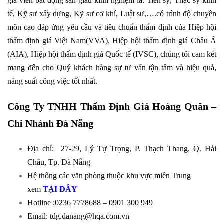
giá viên bất động sản giàu kinh nghiệm là: Tiến sỹ, Thạc sỹ kinh
tế, Kỹ sư xây dựng, Kỹ sư cơ khí, Luật sư,….có trình độ chuyên
môn cao đáp ứng yêu cầu và tiêu chuẩn thẩm định của Hiệp hội
thẩm định giá Việt Nam(VVA), Hiệp hội thẩm định giá Châu Á
(AIA), Hiệp hội thẩm định giá Quốc tế (IVSC), chúng tôi cam kết
mang đến cho Quý khách hàng sự tư vấn tận tâm và hiệu quả,
năng suất công việc tốt nhất.
Công Ty TNHH Thẩm Định Giá Hoàng Quân –
Chi Nhánh Đà Nẵng
Địa chỉ:
27-29, Lý Tự Trọng, P. Thạch Thang, Q. Hải
Châu, Tp. Đà Nẵng
Hệ thống các văn phòng thuộc khu vực miền Trung
xem
TẠI ĐÂY
Hotline :0236 7778688 – 0901 300 949
Email: tdg.danang@hqa.com.vn