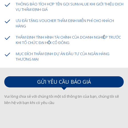
THÔNG BÁO TÍCH HỢP TÊN GỌI SUNVALUE KHI GIỚI THIỆU DỊCH
VỤ THẨM ĐỊNH GIÁ
ƯU ĐÃI TẶNG VOUCHER THẨM ĐỊNH MIỄN PHÍ CHO KHÁCH
HÀNG
THẨM ĐỊNH TÌNH HÌNH TÀI CHÍNH CỦA DOANH NGHIỆP TRƯỚC
KHI TỔ CHỨC ĐẠI HỘI CỔ ĐÔNG
MỤC ĐÍCH THẨM ĐỊNH DỰ ÁN ĐẦU TƯ CỦA NGÂN HÀNG
THƯƠNG MẠI
GỬI YÊU CẦU BÁO GIÁ
Vui lòng chia sẻ với chúng tôi một số thông tin của bạn, chúng tôi sẽ
liên hệ với bạn khi có yêu cầu