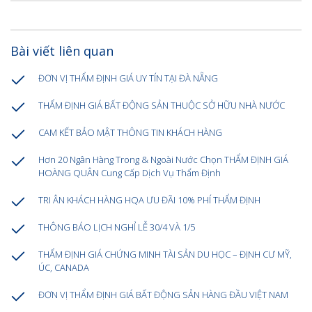
Bài viết liên quan
ĐƠN VỊ THẨM ĐỊNH GIÁ UY TÍN TẠI ĐÀ NẴNG
THẨM ĐỊNH GIÁ BẤT ĐỘNG SẢN THUỘC SỞ HỮU NHÀ NƯỚC
CAM KẾT BẢO MẬT THÔNG TIN KHÁCH HÀNG
Hơn 20 Ngân Hàng Trong & Ngoài Nước Chọn THẨM ĐỊNH GIÁ
HOÀNG QUÂN Cung Cấp Dịch Vụ Thẩm Định
TRI ÂN KHÁCH HÀNG HQA ƯU ĐÃI 10% PHÍ THẨM ĐỊNH
THÔNG BÁO LỊCH NGHỈ LỄ 30/4 VÀ 1/5
THẨM ĐỊNH GIÁ CHỨNG MINH TÀI SẢN DU HỌC – ĐỊNH CƯ MỸ,
ÚC, CANADA
ĐƠN VỊ THẨM ĐỊNH GIÁ BẤT ĐỘNG SẢN HÀNG ĐẦU VIỆT NAM