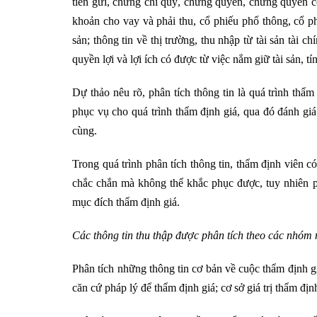
tiền gửi, chứng chỉ quỹ, chứng quyền, chứng quyền c
khoản cho vay và phải thu, cổ phiếu phổ thông, cổ phi
sản; thông tin về thị trường, thu nhập từ tài sản tài ch
quyền lợi và lợi ích có được từ việc nắm giữ tài sản, tí
Dự thảo nêu rõ, phân tích thông tin là quá trình thẩm
phục vụ cho quá trình thẩm định giá, qua đó đánh giá
cùng.
Trong quá trình phân tích thông tin, thẩm định viên c
chắc chắn mà không thể khắc phục được, tuy nhiên ph
mục đích thẩm định giá.
Các thông tin thu thập được phân tích theo các nhóm 
Phân tích những thông tin cơ bản về cuộc thẩm định gi
căn cứ pháp lý để thẩm định giá; cơ sở giá trị thẩm địn