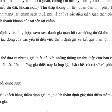
ó bảo đảm, quyền mua cổ phần, chứng chỉ lưu ký, chứng khoán phái s
ếu ưu đãi, khoản nợ...): Thu thập thông tin liên quan đến tính pháp l
ính mang lại; chính sách thuế, phí, lệ phí và các điều kiện giao dịch của
nh thanh khoản của tài sản tài chính.
 định viên tổng hợp, xem xét, đánh giá toàn bộ các thông tin đã thu 
 tác động của các yếu tố đến việc thẩm định giá và kết quả thẩm định
ó thể đưa ra những giả thiết đối với những thông tin thu thập còn hạn 
ải bảo đảm những giả thiết này là hợp lý, chặt chẽ, có cơ sở và phù
nội dung sau:
á: khách hàng thẩm định giá; mục đích thẩm định giá; thời điểm thẩm 
h giá.