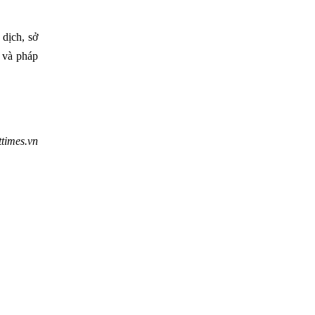
 dịch, sở
h và pháp
times.vn