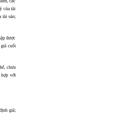
inh, các
ý của tài
 tài sản;
thập được
 giá cuối
chế, chưa
 hợp với
định giá;