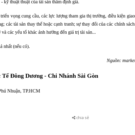
- kỹ thuật thuật của tài sản thẩm định giá.
 triển vọng cung cầu, các lực lượng tham gia thị trường, điều kiện giao
g; các tài sản thay thế hoặc cạnh tranh; sự thay đổi của các chính sác
ệ và các yếu tố khác ảnh hưởng đến giá trị tài sản...
uả nhất (nếu có).
Nguồn: market
ế Đông Dương - Chi Nhánh Sài Gòn
ận Phú Nhuận, TP.HCM
chia sẻ