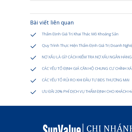
Bài viết liên quan
Thẩm Định Giá Trị Khai Thác Mỏ Khoáng Sản
Quy Trình Thực Hiện Thẩm Định Giá Trị Doanh Nghi
NỢ XẤU LÀ GÌ? CÁCH KIỂM TRA NỢ XẤU NGÂN HÀNG
CÁC YẾU TỐ ĐỊNH GIÁ CĂN HỘ CHUNG CƯ CHÍNH X
CÁC YẾU TỐ RỦI RO KHI ĐẦU TƯ BĐS THƯƠNG MẠI
ƯU ĐÃI 20% PHÍ DỊCH VỤ THẨM ĐỊNH CHO KHÁCH 