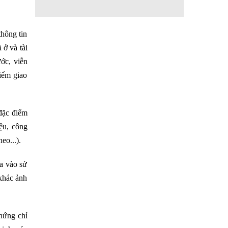
thông tin
 ở và tài
ước, viễn
iểm giao
 đặc điểm
iệu, công
eo...).
ưa vào sử
 khác ảnh
chứng chỉ