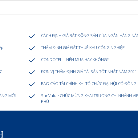
CÁCH ĐỊNH GIÁ BẤT ĐỘNG SẢN CỦA NGÂN HÀNG NĂ
ệp
THẨM ĐỊNH GIÁ ĐẤT THUÊ KHU CÔNG NGHIỆP
CONDOTEL – NÊN MUA HAY KHÔNG?
ÁC
ĐƠN VỊ THẨM ĐỊNH GIÁ TÀI SẢN TỐT NHẤT NĂM 2021
BÁO CÁO TÀI CHÍNH KHI TỔ CHỨC ĐẠI HỘI CỔ ĐÔNG
HÀNG MỚI
SunValue CHÚC MỪNG KHAI TRƯƠNG CHI NHÁNH VI
PHÚ