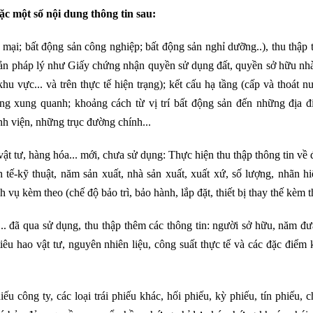
ặc một số nội dung thông tin sau:
 mại; bất động sản công nghiệp; bất động sản nghỉ dưỡng..), thu thập 
n bản pháp lý như Giấy chứng nhận quyền sử dụng đất, quyền sở hữu nhà
hu vực... và trên thực tế hiện trạng); kết cấu hạ tầng (cấp và thoát n
ờng xung quanh; khoảng cách từ vị trí bất động sản đến những địa đ
nh viện, những trục đường chính...
 vật tư, hàng hóa... mới, chưa sử dụng: Thực hiện thu thập thông tin về
h tế-kỹ thuật, năm sản xuất, nhà sản xuất, xuất xứ, số lượng, nhãn h
h vụ kèm theo (chế độ bảo trì, bảo hành, lắp đặt, thiết bị thay thế kèm th
i... đã qua sử dụng, thu thập thêm các thông tin: người sở hữu, năm đ
êu hao vật tư, nguyên nhiên liệu, công suất thực tế và các đặc điểm
hiếu công ty, các loại trái phiếu khác, hối phiếu, kỳ phiếu, tín phiếu, 