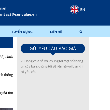
ail:
EN
ontact@sunvalue.vn
TUYỂN DỤNG
LIÊN HỆ
GỬI YÊU CẦU BÁO GIÁ
chế, chưa
Vui lòng chia sẻ với chúng tôi một số thông
tin của bạn, chúng tôi sẽ liên hệ với bạn khi
có yêu cầu
ích thông
người thu