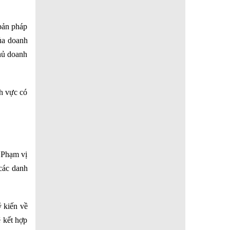
 bản pháp
của doanh
hủ doanh
nh vực có
. Phạm vị
 các danh
ý kiến về
ẽ kết hợp