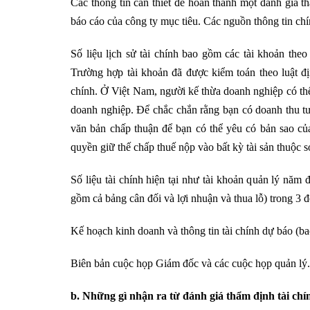
Các thông tin cần thiết để hoàn thành một đánh giá 
báo cáo của công ty mục tiêu. Các nguồn thông tin ch
Số liệu lịch sử tài chính bao gồm các tài khoản theo 
Trường hợp tài khoản đã được kiểm toán theo luật địn
chính. Ở Việt Nam, người kế thừa doanh nghiệp có thể
doanh nghiệp. Để chắc chắn rằng bạn có doanh thu tư
văn bản chấp thuận để bạn có thể yêu có bản sao của
quyền giữ thế chấp thuế nộp vào bất kỳ tài sản thuộc 
Số liệu tài chính hiện tại như tài khoản quản lý năm 
gồm cả bảng cân đối và lợi nhuận và thua lỗ) trong 3 
Kế hoạch kinh doanh và thông tin tài chính dự báo (b
Biên bản cuộc họp Giám đốc và các cuộc họp quản lý.
b. Những gì nhận ra từ đánh giá thẩm định tài chí