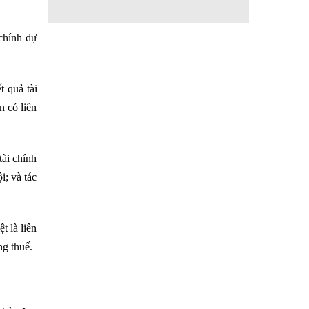
 chính dự
t quả tài
n có liên
tài chính
i; và tác
t là liên
ng thuế.