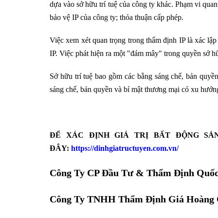
dựa vào sở hữu trí tuệ của công ty khác. Phạm vi quan
bảo vệ IP của công ty; thỏa thuận cấp phép.
Việc xem xét quan trọng trong thẩm định IP là xác l
IP. Việc phát hiện ra một "đám mây" trong quyền sở hữ
Sở hữu trí tuệ bao gồm các bằng sáng chế, bản quyền
sáng chế, bản quyền và bí mật thương mại có xu hướng 
ĐỂ XÁC ĐỊNH GIÁ TRỊ BẤT ĐỘNG SẢ
ĐÂY:
https://dinhgiatructuyen.com.vn/
Công Ty CP Đầu Tư & Thẩm Định Quốc
Công Ty TNHH Thẩm Định Giá Hoàng 