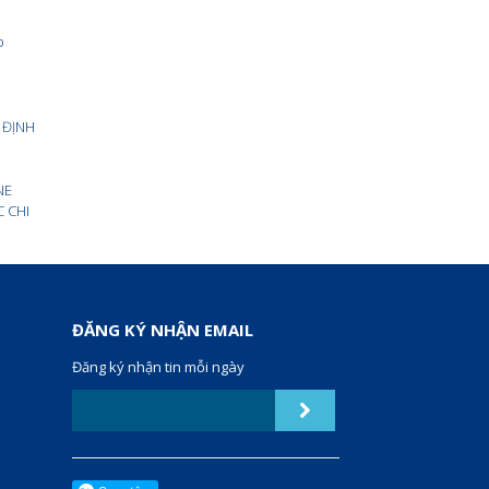
p
 ĐỊNH
NE
C CHI
ĐĂNG KÝ NHẬN EMAIL
Đăng ký nhận tin mỗi ngày