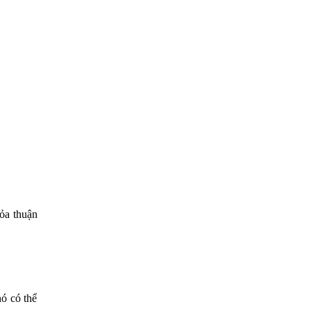
hỏa thuận
nó có thể