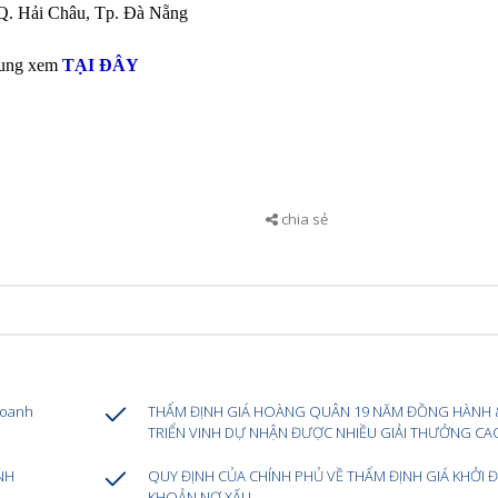
 Q. Hải Châu, Tp. Đà Nẵng
rung xem
TẠI ĐÂY
chia sẻ
Doanh
THẨM ĐỊNH GIÁ HOÀNG QUÂN 19 NĂM ĐỒNG HÀNH
TRIỂN VINH DỰ NHẬN ĐƯỢC NHIỀU GIẢI THƯỞNG CA
̣NH
QUY ĐỊNH CỦA CHÍNH PHỦ VỀ THẨM ĐỊNH GIÁ KHỞI Đ
KHOẢN NỢ XẤU