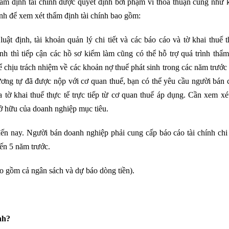
thẩm định tài chính được quyết định bởi phạm vi thỏa thuận cũng như
ính để xem xét thẩm định tài chính bao gồm:
luật định, tài khoản quản lý chi tiết và các báo cáo và tờ khai thuế 
h thì tiếp cận các hồ sơ kiểm làm cũng có thể hỗ trợ quá trình thẩm
 chịu trách nhiệm về các khoản nợ thuế phát sinh trong các năm trướ
ơng tự đã được nộp với cơ quan thuế, bạn có thể yêu cầu người bán 
 tờ khai thuế thực tế trực tiếp từ cơ quan thuế áp dụng. Cần xem xé
sở hữu của doanh nghiệp mục tiêu.
đến nay. Người bán doanh nghiệp phải cung cấp báo cáo tài chính chi 
đến 5 năm trước.
ao gồm cả ngân sách và dự báo dòng tiền).
nh?