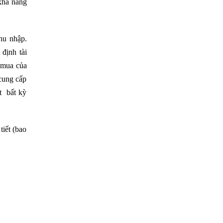
 khả năng
thu nhập.
 định tài
c mua của
cung cấp
t bất kỳ
tiết (bao