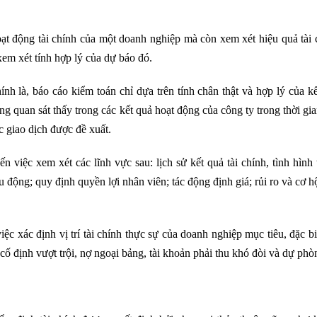
oạt động tài chính của một doanh nghiệp mà còn xem xét hiệu quả tài
xem xét tính hợp lý của dự báo đó.
nh là, báo cáo kiểm toán chỉ dựa trên tính chân thật và hợp lý của kế
ng quan sát thấy trong các kết quả hoạt động của công ty trong thời gia
c giao dịch được đề xuất.
 việc xem xét các lĩnh vực sau: lịch sử kết quả tài chính, tình hình 
 động; quy định quyền lợi nhân viên; tác động định giá; rủi ro và cơ hộ
c xác định vị trí tài chính thực sự của doanh nghiệp mục tiêu, đặc biệ
 cố định vượt trội, nợ ngoại bảng, tài khoản phải thu khó đòi và dự phò