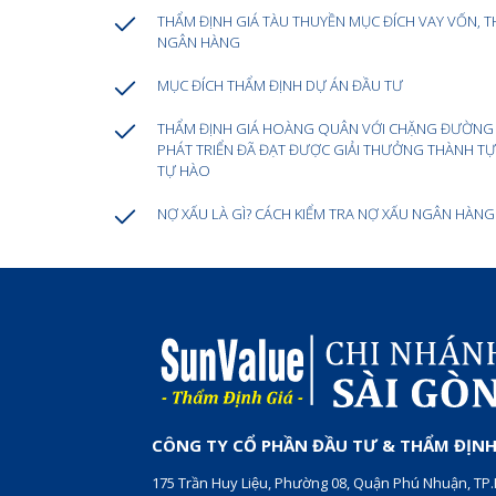
THẨM ĐỊNH GIÁ TÀU THUYỀN MỤC ĐÍCH VAY VỐN, T
NGÂN HÀNG
MỤC ĐÍCH THẨM ĐỊNH DỰ ÁN ĐẦU TƯ
THẨM ĐỊNH GIÁ HOÀNG QUÂN VỚI CHẶNG ĐƯỜNG
PHÁT TRIỂN ĐÃ ĐẠT ĐƯỢC GIẢI THƯỞNG THÀNH T
TỰ HÀO
NỢ XẤU LÀ GÌ? CÁCH KIỂM TRA NỢ XẤU NGÂN HÀNG
CÔNG TY CỔ PHẦN ĐẦU TƯ & THẨM ĐỊNH 
175 Trần Huy Liệu, Phường 08, Quận Phú Nhuận, T