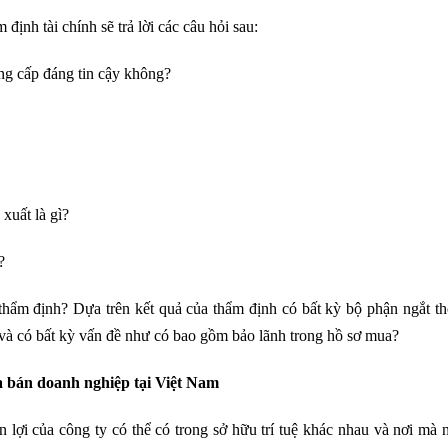
định tài chính sẽ trả lời các câu hỏi sau:
ung cấp đáng tin cậy không?
 xuất là gì?
?
 thẩm định? Dựa trên kết quả của thẩm định có bất kỳ bộ phận ngắt t
g và có bất kỳ vấn đề như có bao gồm bảo lãnh trong hồ sơ mua?
a bán doanh nghiệp tại Việt Nam
 lợi của công ty có thể có trong sở hữu trí tuệ khác nhau và nơi mà 