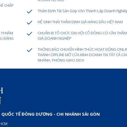
HẾ CHẤP
Thẩm Định Tài Sản Góp Vốn Thành Lập Doanh Nghiệ
HỆ SINH THÁI THẨM ĐỊNH GIÁ HÀNG ĐẦU VIỆT NAM
 19 NĂM
CHUẨN BỊ TỔ CHỨC ĐẠI HỘI CỔ ĐÔNG CÓ CẦN THẨM
ỰU ĐÁNG
GIÁ DOANH NGHIỆP
THÔNG BÁO CHUYỂN HÌNH THỨC HOẠT ĐỘNG ONLI
THÀNH OFFLINE MỞ CỬA KINH DOANH TẠI TẤT CẢ CÁ
NHÁNH, PHÒNG GIAO DỊCH
QUỐC TẾ ĐÔNG DƯƠNG - CHI NHÁNH SÀI GÒN
P.HCM