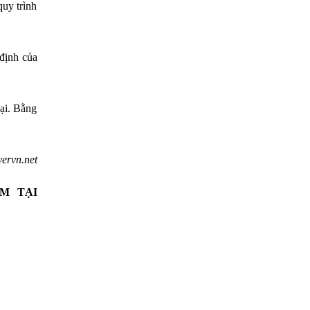
quy trình
 định của
.
ại. Bằng
ervn.net
M TẠI