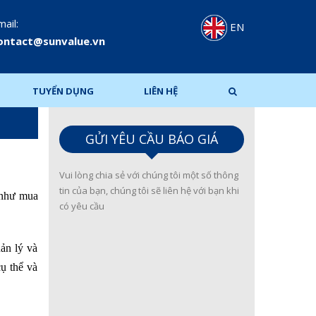
ail:
EN
ontact@sunvalue.vn
TUYỂN DỤNG
LIÊN HỆ
GỬI YÊU CẦU BÁO GIÁ
Vui lòng chia sẻ với chúng tôi một số thông
tin của bạn, chúng tôi sẽ liên hệ với bạn khi
 như mua
có yêu cầu
uản lý và
cụ thể và