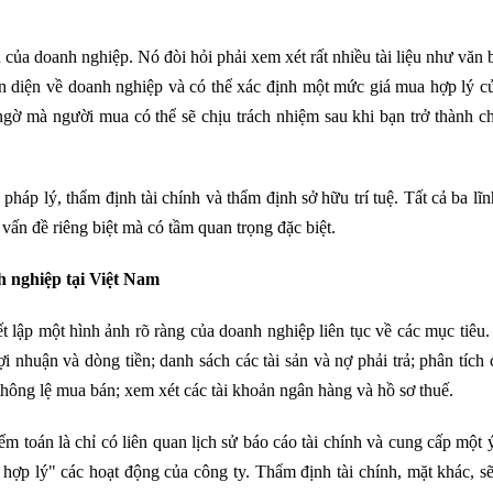
của doanh nghiệp. Nó đòi hỏi phải xem xét rất nhiều tài liệu như văn
toàn diện về doanh nghiệp và có thể xác định một mức giá mua hợp lý 
ngờ mà người mua có thể sẽ chịu trách nhiệm sau khi bạn trở thành c
pháp lý, thẩm định tài chính và thẩm định sở hữu trí tuệ. Tất cả ba lĩ
ấn đề riêng biệt mà có tầm quan trọng đặc biệt.
h nghiệp tại Việt Nam
ết lập một hình ảnh rõ ràng của doanh nghiệp liên tục về các mục tiêu
ợi nhuận và dòng tiền; danh sách các tài sản và nợ phải trả; phân tích
thông lệ mua bán; xem xét các tài khoản ngân hàng và hồ sơ thuế.
m toán là chỉ có liên quan lịch sử báo cáo tài chính và cung cấp một 
và hợp lý" các hoạt động của công ty. Thẩm định tài chính, mặt khác, s