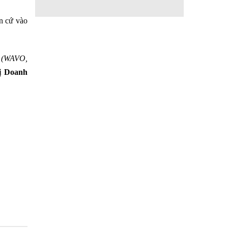
ăn cứ vào
(WAVO,
ị Doanh