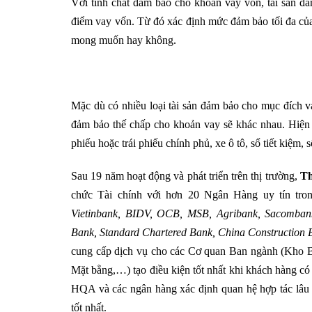
Với tính chất đảm bảo cho khoản vay vốn, tài sản đảm 
điểm vay vốn. Từ đó xác định mức đảm bảo tối đa của
mong muốn hay không.
Mặc dù có nhiều loại tài sản đảm bảo cho mục đích v
đảm bảo thế chấp cho khoản vay sẽ khác nhau. Hiện tại
phiếu hoặc trái phiếu chính phủ, xe ô tô, sổ tiết kiệ
Sau 19 năm hoạt động và phát triển trên thị trường,
Th
chức Tài chính với hơn 20 Ngân Hàng uy tín tr
Vietinbank, BIDV
, OCB,
MSB, Agribank, Sacomban
Bank, Standard Chartered Bank, China Construction B
cung cấp dịch vụ cho các Cơ quan Ban ngành (Kho
Mặt bằng,…) tạo điều kiện tốt nhất khi khách hàng có
HQA và các ngân hàng xác định quan hệ hợp tác lâu 
tốt nhất.