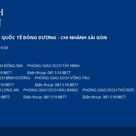
QUỐC TẾ ĐÔNG DƯƠNG - CHI NHÁNH SÀI GÒN
P.HCM
H ĐỒNG NAI:
PHÒNG GIAO DỊCH TÂY NINH:
19 8877
Điện thoại: 081 519 8877
CH BÌNH DƯƠNG:
PHÒNG GIAO DỊCH VŨNG TÀU:
519 8877
Điện thoại: 081 519 8877
 LONG AN:
PHÒNG GIAO DỊCH BÀU BÀNG:
PHÒNG GIAO DỊCH THỦ ĐỨC:
9 8877
Điện thoại: 081 519 8877
Điện thoại: 081 519 8877