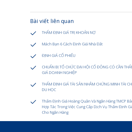
Bài viết liên quan
THẨM ĐỊNH GIÁ TRỊ KHOẢN NỢ
Mách Bạn 6 Cách Định Giá Nhà Đất
ĐỊNH GIÁ CỔ PHIẾU
CHUẨN BỊ TỔ CHỨC ĐẠI HỘI CỔ ĐÔNG CÓ CẦN THẨ
GIÁ DOANH NGHIỆP
THẨM ĐỊNH GIÁ TÀI SẢN NHẰM CHỨNG MINH TÀI CH
DU HỌC
Thẩm Định Giá Hoàng Quân Và Ngân Hàng TMCP Bản
Hợp Tác Trong Việc Cung Cấp Dịch Vụ Thẩm Định Gi
Cho Ngân Hàng