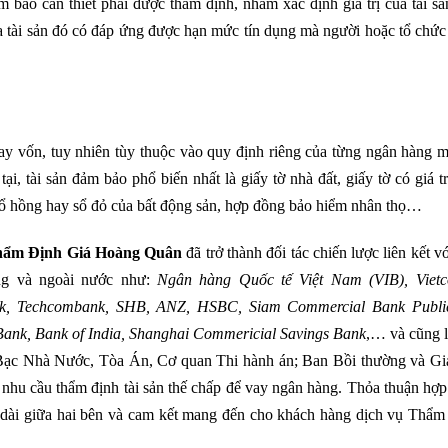
bảo cần thiết phải được thẩm định, nhằm xác định giá trị của tài sản
 tài sản đó có đáp ứng được hạn mức tín dụng mà người hoặc tổ chức
ay vốn, tuy nhiên tùy thuộc vào quy định riêng của từng ngân hàng m
, tài sản đảm bảo phổ biến nhất là giấy tờ nhà đất, giấy tờ có giá t
m, sổ hồng hay sổ đỏ của bất động sản, hợp đồng bảo hiểm nhân thọ…
ẩm Định Giá Hoàng Quân
đã trở thành đối tác chiến lược liên kết v
ong và ngoài nước như:
Ngân hàng Quốc tế Việt Nam (VIB)
, Viet
k, Techcombank,
SHB, ANZ, HSBC, Siam Commercial Bank Public
ank, Bank of India
, Shanghai Commericial Savings Bank
,… và cũng l
 Bạc Nhà Nước, Tòa Án, Cơ quan Thi hành án; Ban Bồi thường và Gi
 nhu cầu thẩm định tài sản thế chấp để vay ngân hàng. Thỏa thuận hợp
dài giữa hai bên và cam kết mang đến cho khách hàng dịch vụ Thẩm 