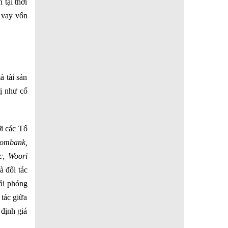
 tại thời
 vay vốn
à tài sản
rị như cổ
ới các Tổ
combank,
, Woori
à đối tác
ải phóng
 tác giữa
định giá