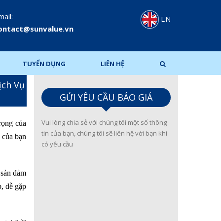
ail:
EN
ontact@sunvalue.vn
TUYỂN DỤNG
LIÊN HỆ
ịch Vụ
GỬI YÊU CẦU BÁO GIÁ
Vui lòng chia sẻ với chúng tôi một số thông
rọng của
tin của bạn, chúng tôi sẽ liên hệ với bạn khi
của bạn
có yêu cầu
i sản đảm
p, dễ gặp