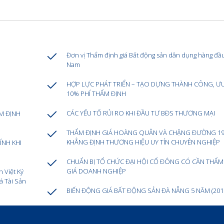
Đơn vị Thẩm định giá Bất động sản dân dụng hàng đầu
Nam
HỢP LỰC PHÁT TRIỂN – TẠO DỰNG THÀNH CÔNG, ƯU 
10% PHÍ THẨM ĐỊNH
CÁC YẾU TỐ RỦI RO KHI ĐẦU TƯ BĐS THƯƠNG MẠI
M ĐỊNH
THẨM ĐỊNH GIÁ HOÀNG QUÂN VÀ CHẶNG ĐƯỜNG 1
KHẲNG ĐỊNH THƯƠNG HIỆU UY TÍN CHUYÊN NGHIỆP
ÍNH KHI
CHUẨN BỊ TỔ CHỨC ĐẠI HỘI CỔ ĐÔNG CÓ CẦN THẨM
GIÁ DOANH NGHIỆP
 Việt Ký
á Tài Sản
BIẾN ĐỘNG GIÁ BẤT ĐỘNG SẢN ĐÀ NẴNG 5 NĂM (2017